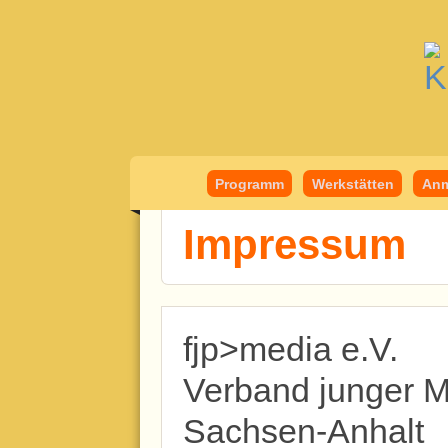
Kindermedient
Programm
Werkstätten
Anm
Impressum
fjp>media e.V.
Verband junger 
Sachsen-Anhalt